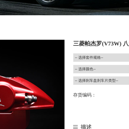
三菱帕杰罗(V73W)
存货编码：
描述