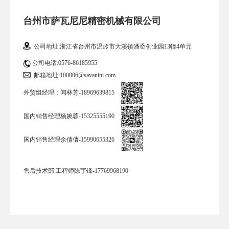
台州市萨瓦尼尼精密机械有限公司
公司地址:浙江省台州市温岭市大溪镇潘岙创业园13幢4单元
公司电话:0576-86185955
邮箱地址:100006@savanini.com
外贸组经理：闻林芳-18969639815
国内销售经理杨婉蓉-15325555190
国内销售经理余倩倩-15990655326
售后技术部:工程师陈宇锋-17769968190